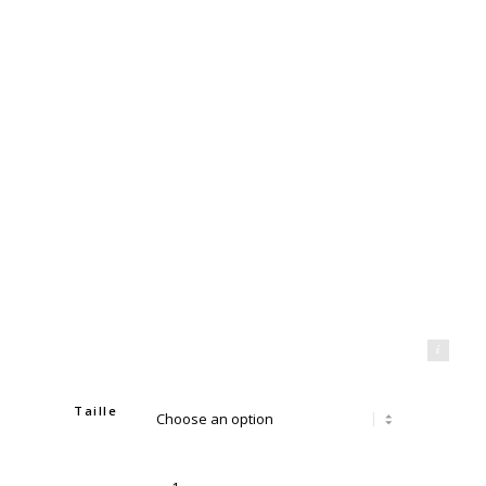
Mahdi Aridj Photography
Taille