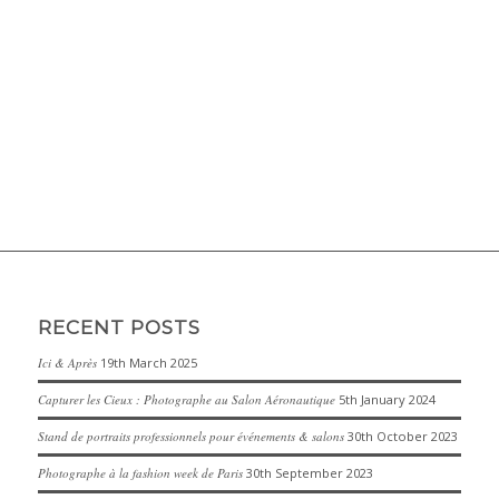
RECENT POSTS
Ici & Après
19th March 2025
Capturer les Cieux : Photographe au Salon Aéronautique
5th January 2024
Stand de portraits professionnels pour événements & salons
30th October 2023
Photographe à la fashion week de Paris
30th September 2023